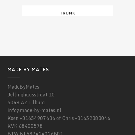
TRUNK
MADE BY MATES
MadeByMates
Jellinghausstraat 10
5048 AZ Tilburg
info@made-by-mates.nl
Koen +31654907636 of Chris +31652383046
KVK 68400578
BTW NL587424026B01