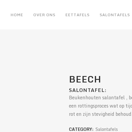
HOME
OVER ONS
EETTAFELS
SALONTAFELS
BEECH
SALONTAFEL:
Beukenhouten salontafel , be
een rottingsproces wat op tij
rot en zijn stevigheid behoud
CATEGORY:
Salontafels