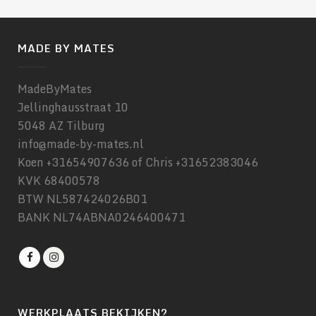
MADE BY MATES
MadeByMates
Jellinghausstraat 10
5048 AZ Tilburg
info@made-by-mates.nl
Koen +31654907636 of Chris +31652383046
KVK 68400578
BTW NL587424026B01
BANK NL74ABNA0246400471
WERKPLAATS BEKIJKEN?