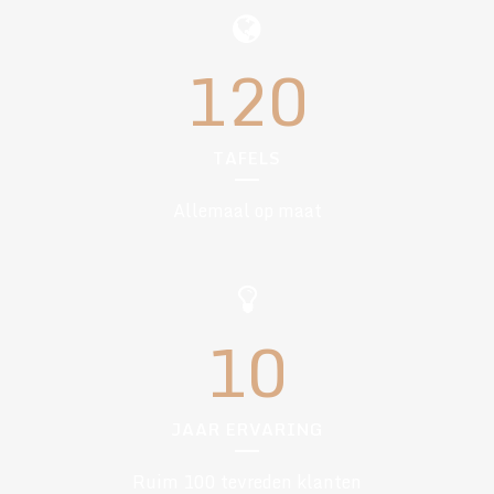
120
TAFELS
Allemaal op maat
10
JAAR ERVARING
Ruim 100 tevreden klanten