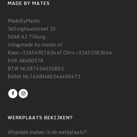
MADE BY MATES
MadeByMates
Jellinghausstraat 10
5048 AZ Tilburg
info@made-by-mates.nl
Koen +31654907636 of Chris +31652383046
KVK 68400578
BTW NL587424026B01
BANK NL74ABNA0246400471
WERKPLAATS BEKIJKEN?
Afspraak maken in de werkplaats?