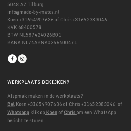
5048 AZ Tilburg
info@made-by-mates.nl
Koen +31654907636 of Chris +31652383046
KVK 68400578
BTW NL587424026B01
BANK NL74ABNA0246400471
WERKPLAATS BEKIJKEN?
Afspraak maken in de werkplaats?
Bel
Koen +31654907636 of Chris +31652383046 of
Whatsapp
klik op
Koen
of
Chris
om een WhatsApp
bericht te sturen