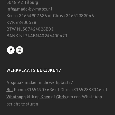
5048 AZ Tilburg
info@made-by-mates.nl
Koen +31654907636 of Chris +31652383046
KVK 68400578
BTW NL587424026B01
BANK NL74ABNA0246400471
WERKPLAATS BEKIJKEN?
Afspraak maken in de werkplaats?
Bel
Koen +31654907636 of Chris +31652383046 of
Whatsapp
klik op
Koen
of
Chris
om een WhatsApp
bericht te sturen