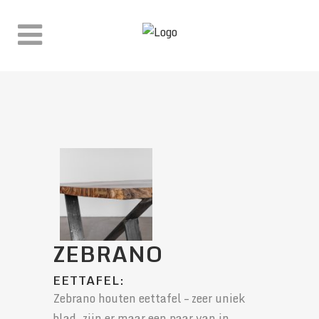
WINKEL
ZEBRANO
EETTAFEL:
Zebrano houten eettafel – zeer uniek
blad, zijn er maar een paar van in