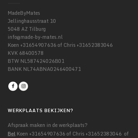
MadeByMates
Jellinghausstraat 10
5048 AZ Tilburg
info@made-by-mates.nl
Koen +31654907636 of Chris +31652383046
KVK 68400578
BTW NL587424026B01
BANK NL74ABNA0246400471
WERKPLAATS BEKIJKEN?
Afspraak maken in de werkplaats?
Bel
Koen +31654907636 of Chris +31652383046 of