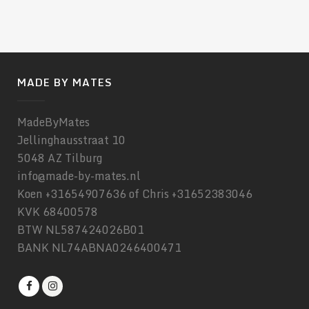
MADE BY MATES
MadeByMates
Jellinghausstraat 10
5048 AZ Tilburg
info@made-by-mates.nl
Koen +31654907636 of Chris +31652383046
KVK 68400578
BTW NL587424026B01
BANK NL74ABNA0246400471