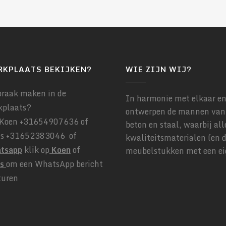
RKPLAATS BEKIJKEN?
WIE ZIJN WIJ?
praak maken in de
In harmonie met elkaar e
kplaats?
ontwerpen de mannen van
Koen +31654907636 of
beton en staal, waarbij al
is +31652383046 of
kwaliteitsmaterialen (en d
tsapp
klik op
Koen
of
meubelstukken met een eig
is
om een WhatsApp bericht
turen