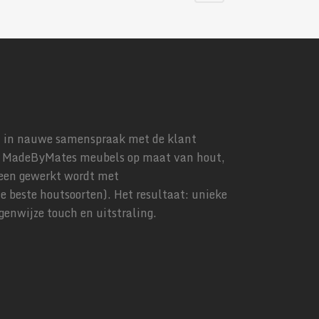
n in nauwe samenspraak met de klant
 MadeByMates meubels op maat van hout,
leen gewerkt wordt met
e beste houtsoorten). Het resultaat: unieke
enwijze touch en uitstraling.