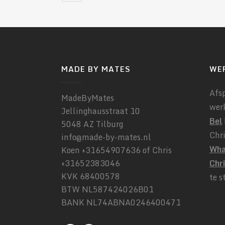
MADE BY MATES
WE
Afs
MadeByMates
wer
Jellinghausstraat 10
Bel
5048 AZ Tilburg
Chr
info@made-by-mates.nl
Wha
Koen +31654907636 of Chris
+31652383046
Chr
KVK 68400578
te s
BTW NL587424026B01
BANK NL74ABNA0246400471