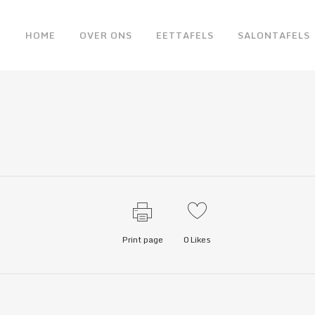
HOME
OVER ONS
EETTAFELS
SALONTAFELS
Print page
0
Likes