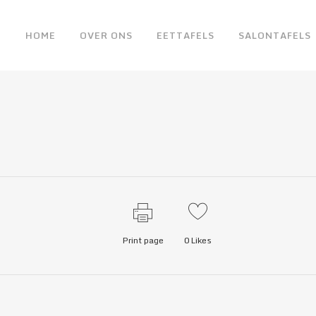
HOME
OVER ONS
EETTAFELS
SALONTAFELS
Print page
0
Likes