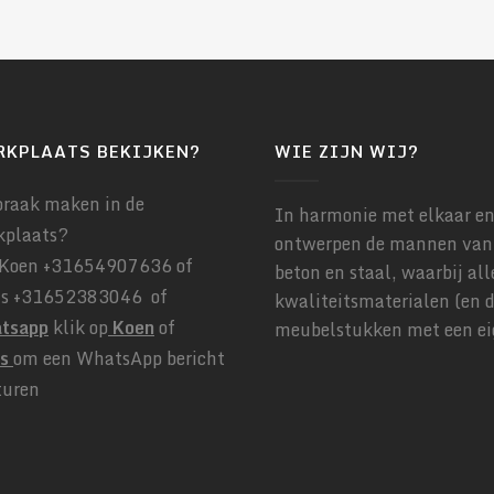
RKPLAATS BEKIJKEN?
WIE ZIJN WIJ?
praak maken in de
In harmonie met elkaar e
kplaats?
ontwerpen de mannen van
Koen +31654907636 of
beton en staal, waarbij al
is +31652383046 of
kwaliteitsmaterialen (en d
tsapp
klik op
Koen
of
meubelstukken met een eig
is
om een WhatsApp bericht
turen