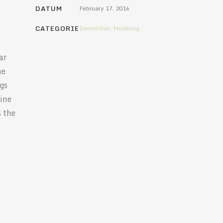
DATUM
February 17, 2016
CATEGORIE
Demolition, Modeling
ar
he
ngs
line
s the