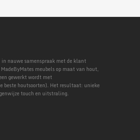
n in nauwe samenspraak met de klant
 MadeByMates meubels op maat van hout,
leen gewerkt wordt met
e beste houtsoorten). Het resultaat: unieke
enwijze touch en uitstraling.