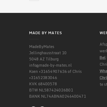
MADE BY MATES
WE
Afs
MadeByMates
wer
Jellinghausstraat 10
Bel
5048 AZ Tilburg
Chr
info@made-by-mates.nl
Wha
Koen +31654907636 of Chris
+31652383046
Chr
KVK 68400578
te s
BTW NL587424026B01
BANK NL74ABNA0246400471